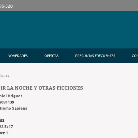
395-320
NOVEDADES
OFERTAS
PREGUNTAS FRECUENTES
CO
ciones
IR LA NOCHE Y OTRAS FICCIONES
niel Briguet
8081139
Homo Sapiens
83
22.5x17
os:
1