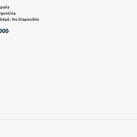
spaña
rgentina
lidad.:
No Disponible
000