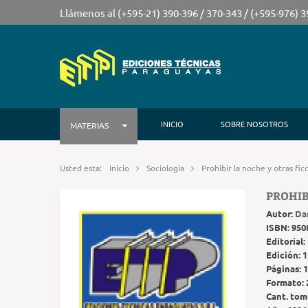
Llámenos al (+595-21) 390-396 / 370-343 / (+595-976) 
INICIO
SOBRE NOSOTROS
MATERIAS
Usted esta:
Inicio
Sociología
Prohibir la noche y otras fic
PROHIB
Autor:
Da
ISBN:
950
Editorial:
Edición:
1
Páginas:
1
Formato:
Cant. tom