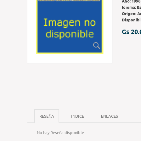
Año:
1996
Idioma:
E
Origen:
A
Disponibi
Gs 20.
RESEÑA
INDICE
ENLACES
No hay Reseña disponible