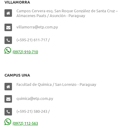
VILLAMORRA
Campos Cervera esq. San Roque González de Santa Cruz –
Almacenes Paats / Asunción - Paraguay
villamorra@etp.com.py
(+595-21) 611-717 /
(0972) 910-710
CAMPUS UNA
Facultad de Química / San Lorenzo - Paraguay
quimica@etp.com.py
(+595-21) 580-243 /
(0972) 112-563