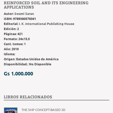
REINFORCED SOIL AND ITS ENGINEERING
APPLICATIONS
Autor:
Swami Saran
ISBN:
9789380578361
Editorial:
I. K. International Publishing House
Edición:
2
Páginas:
421
Formato:
24x15.5
Cant. tomos:
1
Año:
2010
Idioma:
Origen:
Estados Unidos de América
Disponibilidad.:
No Disponible
Gs 1.000.000
LIBROS RELACIONADOS
THE SMP CONCEPT-BASED 3D