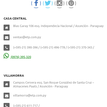
CASA CENTRAL
Blas Garay 106 esq. Independecia Nacional / Asunción - Paraguay
ventas@etp.com.py
(+595-21) 390-396 / (+595-21) 496-778 / (+595-21) 370-343 /
(0976) 395-320
VILLAMORRA
Campos Cervera esq. San Roque González de Santa Cruz –
Almacenes Paats / Asunción - Paraguay
villamorra@etp.com.py
(+595-21) 611-717 /