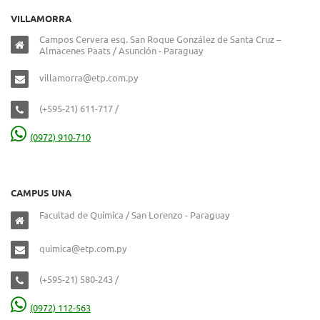
VILLAMORRA
Campos Cervera esq. San Roque González de Santa Cruz –
Almacenes Paats / Asunción - Paraguay
villamorra@etp.com.py
(+595-21) 611-717 /
(0972) 910-710
CAMPUS UNA
Facultad de Química / San Lorenzo - Paraguay
quimica@etp.com.py
(+595-21) 580-243 /
(0972) 112-563