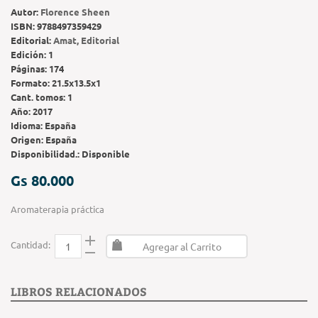
Autor:
Florence Sheen
ISBN:
9788497359429
Editorial:
Amat, Editorial
Edición:
1
Páginas:
174
Formato:
21.5x13.5x1
Cant. tomos:
1
Año:
2017
Idioma:
España
Origen:
España
Disponibilidad.:
Disponible
Gs 80.000
Aromaterapia práctica
Cantidad:
Agregar al Carrito
LIBROS RELACIONADOS