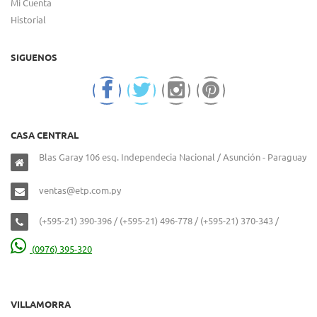
Mi Cuenta
Historial
SIGUENOS
CASA CENTRAL
Blas Garay 106 esq. Independecia Nacional / Asunción - Paraguay
ventas@etp.com.py
(+595-21) 390-396 / (+595-21) 496-778 / (+595-21) 370-343 /
(0976) 395-320
VILLAMORRA