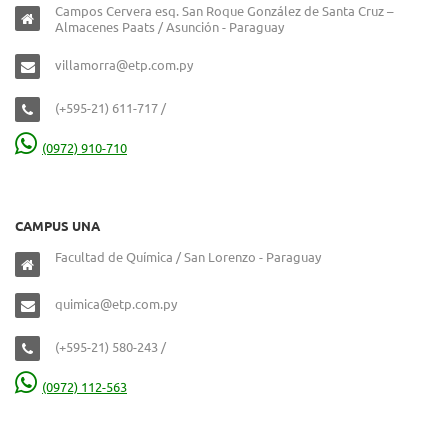
Campos Cervera esq. San Roque González de Santa Cruz –
Almacenes Paats / Asunción - Paraguay
villamorra@etp.com.py
(+595-21) 611-717 /
(0972) 910-710
CAMPUS UNA
Facultad de Química / San Lorenzo - Paraguay
quimica@etp.com.py
(+595-21) 580-243 /
(0972) 112-563