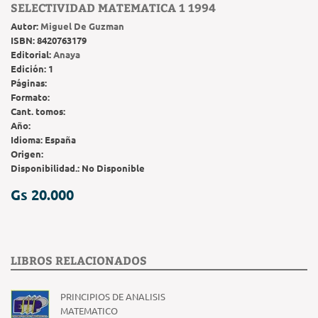
SELECTIVIDAD MATEMATICA 1 1994
Autor:
Miguel De Guzman
ISBN:
8420763179
Editorial:
Anaya
Edición:
1
Páginas:
Formato:
Cant. tomos:
Año:
Idioma:
España
Origen:
Disponibilidad.:
No Disponible
Gs 20.000
LIBROS RELACIONADOS
PRINCIPIOS DE ANALISIS
MATEMATICO