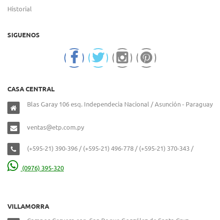
Historial
SIGUENOS
CASA CENTRAL
Blas Garay 106 esq. Independecia Nacional / Asunción - Paraguay
ventas@etp.com.py
(+595-21) 390-396 / (+595-21) 496-778 / (+595-21) 370-343 /
(0976) 395-320
VILLAMORRA