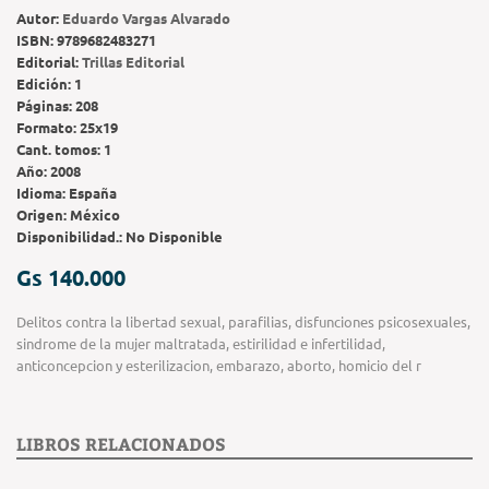
Autor:
Eduardo Vargas Alvarado
ISBN:
9789682483271
Editorial:
Trillas Editorial
Edición:
1
Páginas:
208
Formato:
25x19
Cant. tomos:
1
Año:
2008
Idioma:
España
Origen:
México
Disponibilidad.:
No Disponible
Gs 140.000
Delitos contra la libertad sexual, parafilias, disfunciones psicosexuales,
sindrome de la mujer maltratada, estirilidad e infertilidad,
anticoncepcion y esterilizacion, embarazo, aborto, homicio del r
LIBROS RELACIONADOS