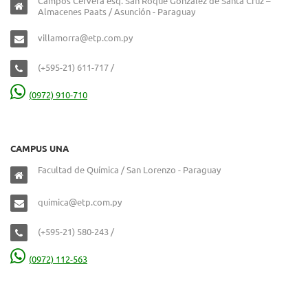
Campos Cervera esq. San Roque González de Santa Cruz –
Almacenes Paats / Asunción - Paraguay
villamorra@etp.com.py
(+595-21) 611-717 /
(0972) 910-710
CAMPUS UNA
Facultad de Química / San Lorenzo - Paraguay
quimica@etp.com.py
(+595-21) 580-243 /
(0972) 112-563