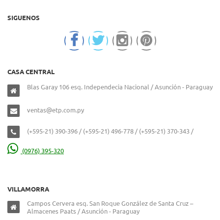
SIGUENOS
CASA CENTRAL
Blas Garay 106 esq. Independecia Nacional / Asunción - Paraguay
ventas@etp.com.py
(+595-21) 390-396 / (+595-21) 496-778 / (+595-21) 370-343 /
(0976) 395-320
VILLAMORRA
Campos Cervera esq. San Roque González de Santa Cruz –
Almacenes Paats / Asunción - Paraguay