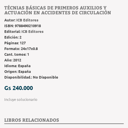
TÉCNIAS BÁSICAS DE PRIMEROS AUXILIOS Y
ACTUACIÓN EN ACCIDENTES DE CIRCULACIÓN
Autor:
ICB Editores
ISBN:
9788490210918
Editorial:
ICB Editores
Edición:
2
Páginas:
127
Formato:
24x17x0.8
Cant. tomos:
1
Año:
2012
Idioma:
España
Origen:
España
Disponibilidad.:
No Disponible
Gs 240.000
Incluye solucionario
LIBROS RELACIONADOS