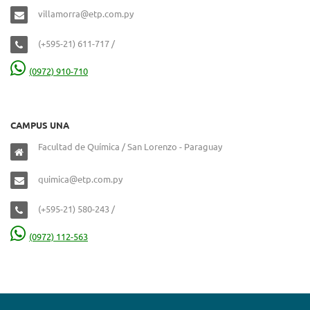
villamorra@etp.com.py
(+595-21) 611-717 /
(0972) 910-710
CAMPUS UNA
Facultad de Química / San Lorenzo - Paraguay
quimica@etp.com.py
(+595-21) 580-243 /
(0972) 112-563