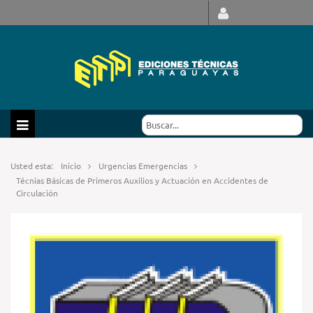
Usted esta:
Inicio
Urgencias Emergencias
Técnias Básicas de Primeros Auxilios y Actuación en Accidentes de
Circulación