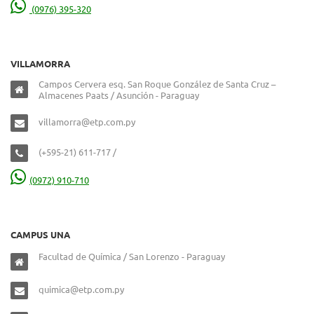
(0976) 395-320
VILLAMORRA
Campos Cervera esq. San Roque González de Santa Cruz –
Almacenes Paats / Asunción - Paraguay
villamorra@etp.com.py
(+595-21) 611-717 /
(0972) 910-710
CAMPUS UNA
Facultad de Química / San Lorenzo - Paraguay
quimica@etp.com.py