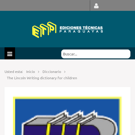
Usted esta:
Inicio
Diccionario
The Lincoln Writing dictionary for children