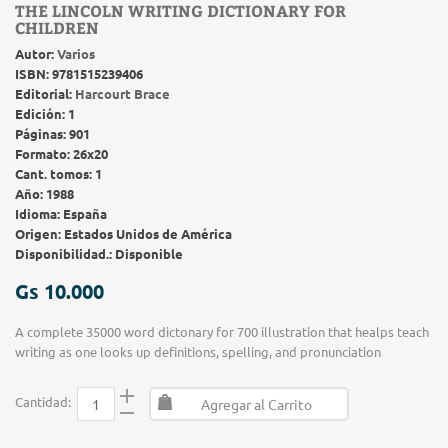
THE LINCOLN WRITING DICTIONARY FOR
CHILDREN
Autor:
Varios
ISBN:
9781515239406
Editorial:
Harcourt Brace
Edición:
1
Páginas:
901
Formato:
26x20
Cant. tomos:
1
Año:
1988
Idioma:
España
Origen:
Estados Unidos de América
Disponibilidad.:
Disponible
Gs 10.000
A complete 35000 word dictonary for 700 illustration that healps teach
writing as one looks up definitions, spelling, and pronunciation
Cantidad:
Agregar al Carrito