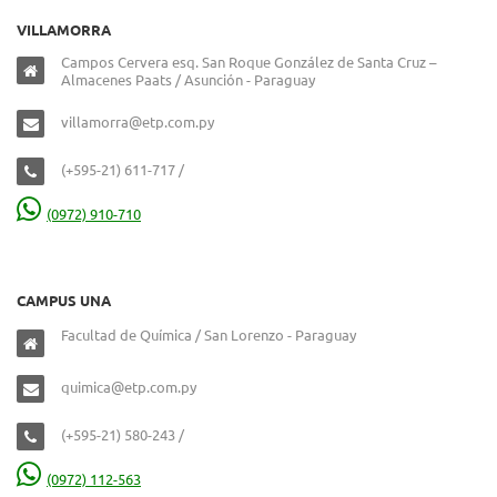
VILLAMORRA
Campos Cervera esq. San Roque González de Santa Cruz –
Almacenes Paats / Asunción - Paraguay
villamorra@etp.com.py
(+595-21) 611-717 /
(0972) 910-710
CAMPUS UNA
Facultad de Química / San Lorenzo - Paraguay
quimica@etp.com.py
(+595-21) 580-243 /
(0972) 112-563