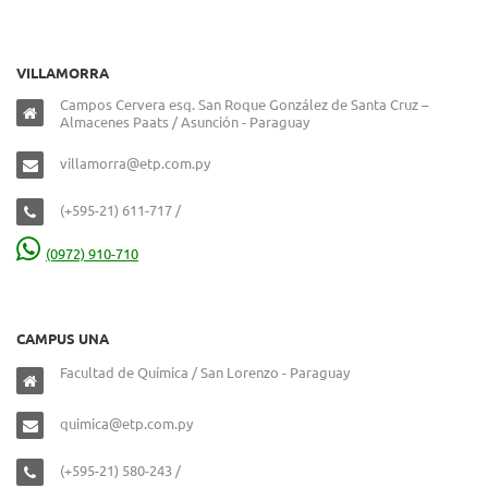
VILLAMORRA
Campos Cervera esq. San Roque González de Santa Cruz –
Almacenes Paats / Asunción - Paraguay
villamorra@etp.com.py
(+595-21) 611-717 /
(0972) 910-710
CAMPUS UNA
Facultad de Química / San Lorenzo - Paraguay
quimica@etp.com.py
(+595-21) 580-243 /