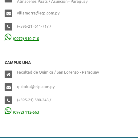
Almacenes Paats / Asunción - Paraguay
villamorra@etp.com.py
(+595-21) 611-717 /
(0972) 910-710
CAMPUS UNA
Facultad de Química / San Lorenzo - Paraguay
quimica@etp.com.py
(+595-21) 580-243 /
(0972) 112-563