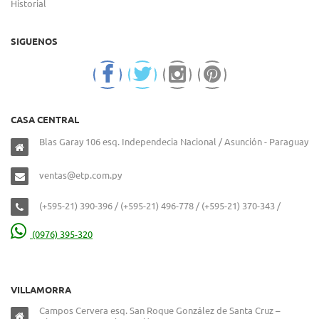
Historial
SIGUENOS
CASA CENTRAL
Blas Garay 106 esq. Independecia Nacional / Asunción - Paraguay
ventas@etp.com.py
(+595-21) 390-396 / (+595-21) 496-778 / (+595-21) 370-343 /
(0976) 395-320
VILLAMORRA
Campos Cervera esq. San Roque González de Santa Cruz –