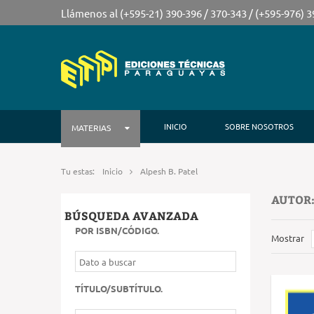
Llámenos al (+595-21) 390-396 / 370-343 / (+595-976) 
INICIO
SOBRE NOSOTROS
MATERIAS
Tu estas:
Inicio
Alpesh B. Patel
AUTOR:
BÚSQUEDA AVANZADA
POR ISBN/CÓDIGO
.
Mostrar
TÍTULO/SUBTÍTULO
.