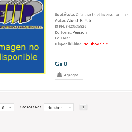
SubtÃ­tulo:
Guia pract del inversor on-line
Autor:
Alpesh B. Patel
ISBN:
8420535826
Editorial:
Pearson
Edicion:
Disponibilidad:
No Disponible
Gs 0
Agregar
Ordenar Por
1
8
Nombre