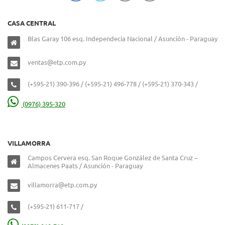
CASA CENTRAL
Blas Garay 106 esq. Independecia Nacional / Asunción - Paraguay
ventas@etp.com.py
(+595-21) 390-396 / (+595-21) 496-778 / (+595-21) 370-343 /
(0976) 395-320
VILLAMORRA
Campos Cervera esq. San Roque González de Santa Cruz –
Almacenes Paats / Asunción - Paraguay
villamorra@etp.com.py
(+595-21) 611-717 /