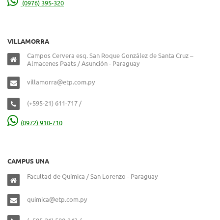
(0976) 395-320
VILLAMORRA
Campos Cervera esq. San Roque González de Santa Cruz –
Almacenes Paats / Asunción - Paraguay
villamorra@etp.com.py
(+595-21) 611-717 /
(0972) 910-710
CAMPUS UNA
Facultad de Química / San Lorenzo - Paraguay
quimica@etp.com.py