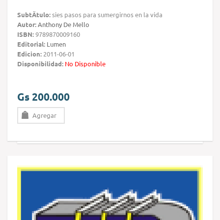
SubtÃ­tulo:
sies pasos para sumergirnos en la vida
Autor:
Anthony De Mello
ISBN:
9789870009160
Editorial:
Lumen
Edicion:
2011-06-01
Disponibilidad:
No Disponible
Gs 200.000
Agregar