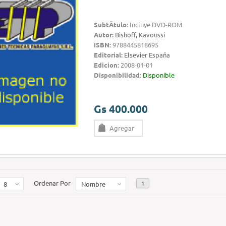
SubtÃ­tulo:
Incluye DVD-ROM
Autor:
Bishoff, Kavoussi
ISBN:
9788445818695
Editorial:
Elsevier España
Edicion:
2008-01-01
Disponibilidad:
Disponible
Gs 400.000
Agregar
Ordenar Por
1
8
Nombre