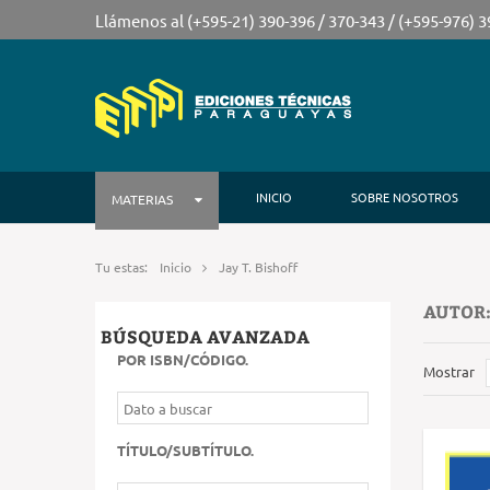
Llámenos al (+595-21) 390-396 / 370-343 / (+595-976) 
INICIO
SOBRE NOSOTROS
MATERIAS
Tu estas:
Inicio
Jay T. Bishoff
AUTOR:
BÚSQUEDA AVANZADA
POR ISBN/CÓDIGO
.
Mostrar
TÍTULO/SUBTÍTULO
.