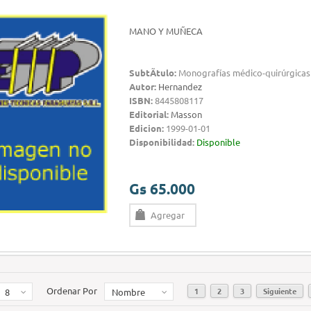
MANO Y MUÑECA
SubtÃ­tulo:
Monografías médico-quirúrgicas
Autor:
Hernandez
ISBN:
8445808117
Editorial:
Masson
Edicion:
1999-01-01
Disponibilidad:
Disponible
Gs 65.000
Agregar
Ordenar Por
1
2
3
Siguiente
8
Nombre