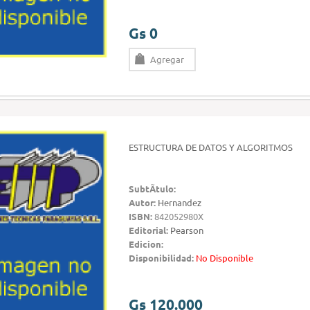
Gs 0
Agregar
ESTRUCTURA DE DATOS Y ALGORITMOS
SubtÃ­tulo:
Autor:
Hernandez
ISBN:
842052980X
Editorial:
Pearson
Edicion:
Disponibilidad:
No Disponible
Gs 120.000