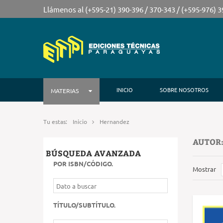
Llámenos al (+595-21) 390-396 / 370-343 / (+595-976) 
INICIO
SOBRE NOSOTROS
MATERIAS
Tu estas:
Inicio
Hernandez
AUTOR
BÚSQUEDA AVANZADA
POR ISBN/CÓDIGO
.
Mostrar
TÍTULO/SUBTÍTULO
.