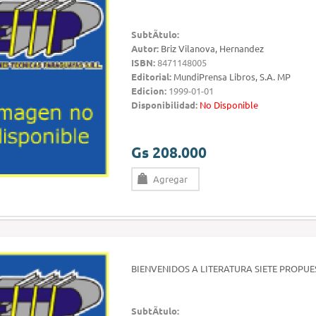
SubtÃ­tulo:
Autor:
Briz Vilanova, Hernandez
ISBN:
8471148005
Editorial:
MundiPrensa Libros, S.A. MP
Edicion:
1999-01-01
Disponibilidad:
No Disponible
Gs 208.000
Agregar
BIENVENIDOS A LITERATURA SIETE PROPU
SubtÃ­tulo: