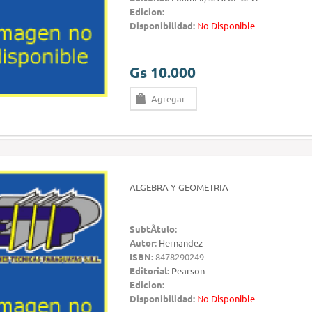
Edicion:
Disponibilidad:
No Disponible
Gs 10.000
Agregar
ALGEBRA Y GEOMETRIA
SubtÃ­tulo:
Autor:
Hernandez
ISBN:
8478290249
Editorial:
Pearson
Edicion:
Disponibilidad:
No Disponible