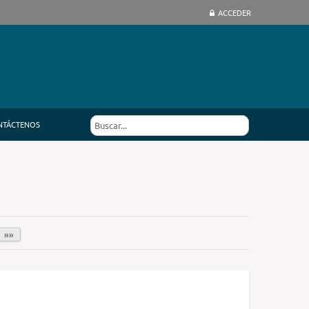
ACCEDER
NTÁCTENOS
»»