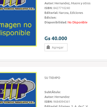
Autor:
Hernandez, Muore y otros
ISBN:
8427710240
Editorial:
Narcea, Ediciones
Edicion:
Disponibilidad:
No Disponible
Gs 40.000
Agregar
SU TIEMPO
SubtÃ­tulo:
Autor:
Hernandez
ISBN:
9684094361
Editorial:
Edamex, S. A. de C. V.