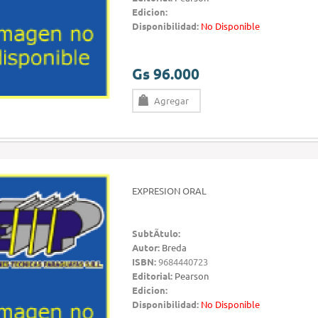
Edicion:
Disponibilidad:
No Disponible
Gs 96.000
Agregar
EXPRESION ORAL
SubtÃ­tulo:
Autor:
Breda
ISBN:
9684440723
Editorial:
Pearson
Edicion:
Disponibilidad:
No Disponible