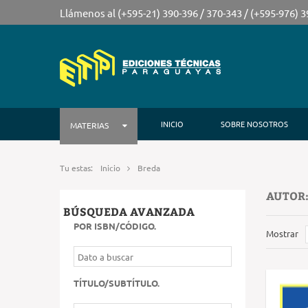
Llámenos al (+595-21) 390-396 / 370-343 / (+595-976) 
INICIO
SOBRE NOSOTROS
MATERIAS
Tu estas:
Inicio
Breda
AUTOR:
BÚSQUEDA AVANZADA
POR ISBN/CÓDIGO
.
Mostrar
TÍTULO/SUBTÍTULO
.