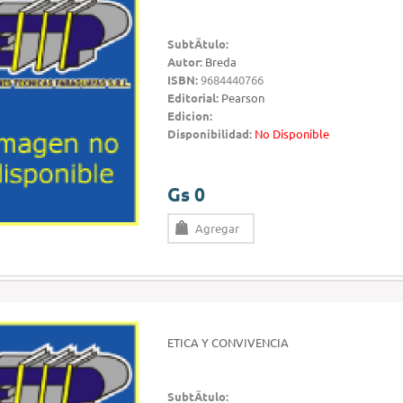
SubtÃ­tulo:
Autor:
Breda
ISBN:
9684440766
Editorial:
Pearson
Edicion:
Disponibilidad:
No Disponible
Gs 0
Agregar
ETICA Y CONVIVENCIA
SubtÃ­tulo: