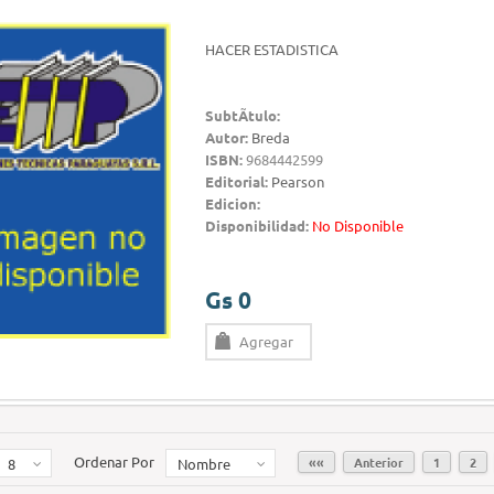
HACER ESTADISTICA
SubtÃ­tulo:
Autor:
Breda
ISBN:
9684442599
Editorial:
Pearson
Edicion:
Disponibilidad:
No Disponible
Gs 0
Agregar
Ordenar Por
««
Anterior
1
2
8
Nombre