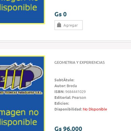
Gs 0
Agregar
GEOMETRIA Y EXPERIENCIAS
SubtÃ­tulo:
Autor:
Breda
ISBN:
9684441029
Editorial:
Pearson
Edicion:
Disponibilidad:
No Disponible
Gs 96.000