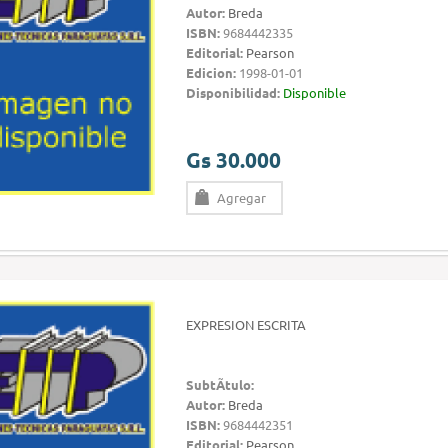
Autor:
Breda
ISBN:
9684442335
Editorial:
Pearson
Edicion:
1998-01-01
Disponibilidad:
Disponible
Gs 30.000
Agregar
EXPRESION ESCRITA
SubtÃ­tulo:
Autor:
Breda
ISBN:
9684442351
Editorial:
Pearson