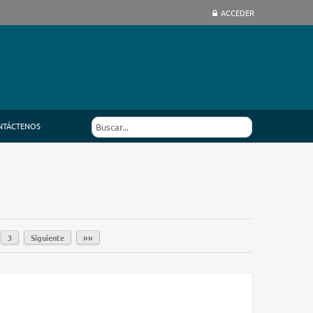
ACCEDER
NTÁCTENOS
3
Siguiente
»»