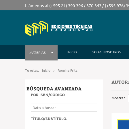
Llámenos al (+595-21) 390-396 / 370-343 / (+595-976) 
INICIO
SOBRE NOSOTROS
MATERIAS
Tu estas:
Inicio
Romina Fritz
AUTOR:
BÚSQUEDA AVANZADA
POR ISBN/CÓDIGO
.
Mostrar
TÍTULO/SUBTÍTULO
.