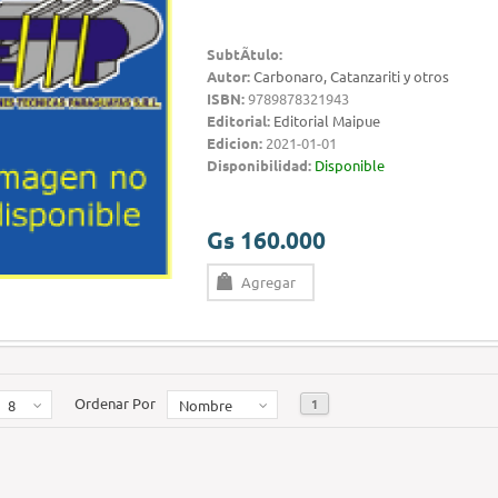
SubtÃ­tulo:
Autor:
Carbonaro, Catanzariti y otros
ISBN:
9789878321943
Editorial:
Editorial Maipue
Edicion:
2021-01-01
Disponibilidad:
Disponible
Gs 160.000
Agregar
Ordenar Por
1
8
Nombre