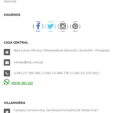
Historial
SIGUENOS
CASA CENTRAL
Blas Garay 106 esq. Independecia Nacional / Asunción - Paraguay
ventas@etp.com.py
(+595-21) 390-396 / (+595-21) 496-778 / (+595-21) 370-343 /
(0976) 395-320
VILLAMORRA
Campos Cervera esq. San Roque González de Santa Cruz –