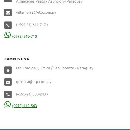
Almacenes Paats / Asunción - Paraguay
villamorra@etp.com.py
(+595-21) 611-717 /
(0972) 910-710
CAMPUS UNA
Facultad de Química / San Lorenzo - Paraguay
quimica@etp.com.py
(+595-21) 580-243 /
(0972) 112-563