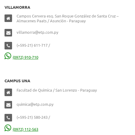
VILLAMORRA
Campos Cervera esq. San Roque González de Santa Cruz –
Almacenes Paats / Asunción - Paraguay
villamorra@etp.com.py
(+595-21) 611-717 /
(0972) 910-710
CAMPUS UNA
Facultad de Química / San Lorenzo - Paraguay
quimica@etp.com.py
(+595-21) 580-243 /
(0972) 112-563