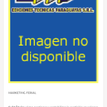
MARKETING FERIAL
SubtÃ­tulo:
cómo gestionar y rentabilizar la partición en salones