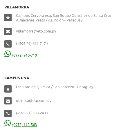
VILLAMORRA
Campos Cervera esq. San Roque González de Santa Cruz –
Almacenes Paats / Asunción - Paraguay
villamorra@etp.com.py
(+595-21) 611-717 /
(0972) 910-710
CAMPUS UNA
Facultad de Química / San Lorenzo - Paraguay
quimica@etp.com.py
(+595-21) 580-243 /
(0972) 112-563