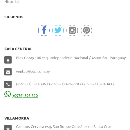
Historial
SIGUENOS
CASA CENTRAL
Blas Garay 106 esq. Independecia Nacional / Asunción - Paraguay
ventas@etp.com.py
(+595-21) 390-396 / (+595-21) 496-778 / (+595-21) 370-343 /
(0976) 395-320
VILLAMORRA
Campos Cervera esq. San Roque González de Santa Cruz –