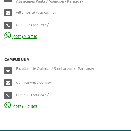
Almacenes Paats / Asunción - Paraguay
villamorra@etp.com.py
(+595-21) 611-717 /
(0972) 910-710
CAMPUS UNA
Facultad de Química / San Lorenzo - Paraguay
quimica@etp.com.py
(+595-21) 580-243 /
(0972) 112-563