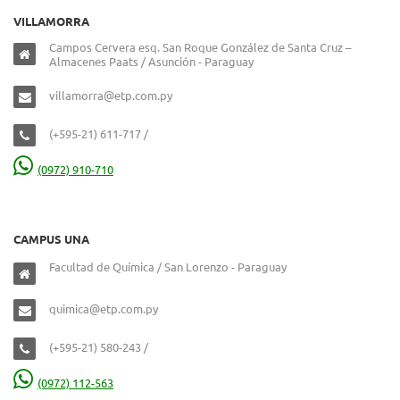
VILLAMORRA
Campos Cervera esq. San Roque González de Santa Cruz –
Almacenes Paats / Asunción - Paraguay
villamorra@etp.com.py
(+595-21) 611-717 /
(0972) 910-710
CAMPUS UNA
Facultad de Química / San Lorenzo - Paraguay
quimica@etp.com.py
(+595-21) 580-243 /
(0972) 112-563