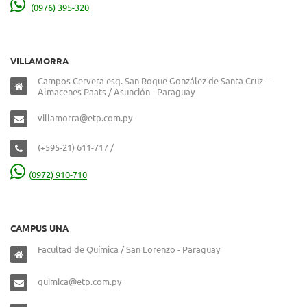
(0976) 395-320
VILLAMORRA
Campos Cervera esq. San Roque González de Santa Cruz –
Almacenes Paats / Asunción - Paraguay
villamorra@etp.com.py
(+595-21) 611-717 /
(0972) 910-710
CAMPUS UNA
Facultad de Química / San Lorenzo - Paraguay
quimica@etp.com.py