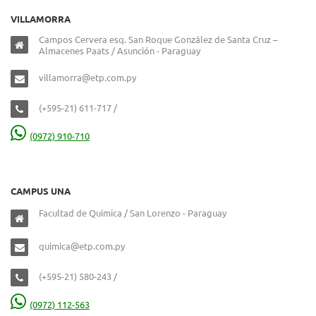
VILLAMORRA
Campos Cervera esq. San Roque González de Santa Cruz –
Almacenes Paats / Asunción - Paraguay
villamorra@etp.com.py
(+595-21) 611-717 /
(0972) 910-710
CAMPUS UNA
Facultad de Química / San Lorenzo - Paraguay
quimica@etp.com.py
(+595-21) 580-243 /
(0972) 112-563