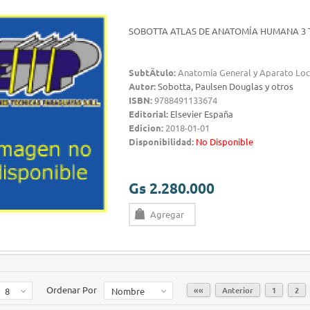
SOBOTTA ATLAS DE ANATOMÍA HUMANA 3
SubtÃ­tulo:
Anatomía General y Aparato Loc
Autor:
Sobotta, Paulsen Douglas y otros
ISBN:
9788491133674
Editorial:
Elsevier España
Edicion:
2018-01-01
Disponibilidad:
No Disponible
Gs 2.280.000
Agregar
Ordenar Por
««
Anterior
1
2
8
Nombre