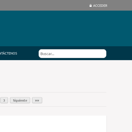
ACCEDER
NTÁCTENOS
3
Siguiente
»»