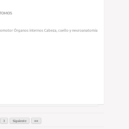
 TOMOS
omotor Órganos internos Cabeza, cuello y neuroanatomía
3
Siguiente
»»