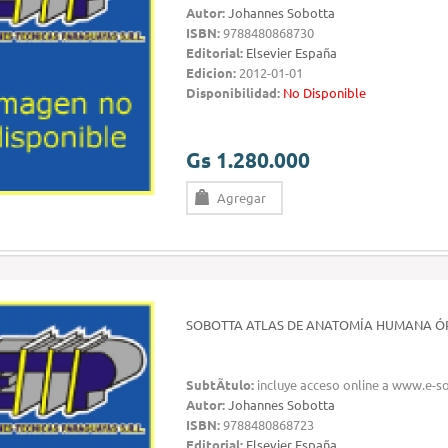
Autor:
Johannes Sobotta
ISBN:
9788480868730
Editorial:
Elsevier España
Edicion:
2012-01-01
Disponibilidad:
No Disponible
Gs 1.280.000
Agregar
SOBOTTA ATLAS DE ANATOMÍA HUMANA Ó
SubtÃ­tulo:
incluye acceso online a www.e-
Autor:
Johannes Sobotta
ISBN:
9788480868723
Editorial:
Elsevier España