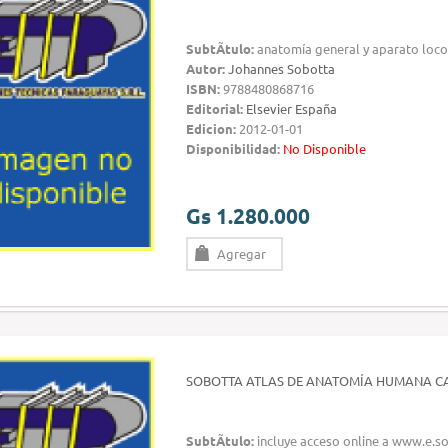
SubtÃ­tulo:
anatomía general y aparato loco
Autor:
Johannes Sobotta
ISBN:
9788480868716
Editorial:
Elsevier España
Edicion:
2012-01-01
Disponibilidad:
No Disponible
Gs 1.280.000
Agregar
SOBOTTA ATLAS DE ANATOMÍA HUMANA C
SubtÃ­tulo:
incluye acceso online a www.e.s