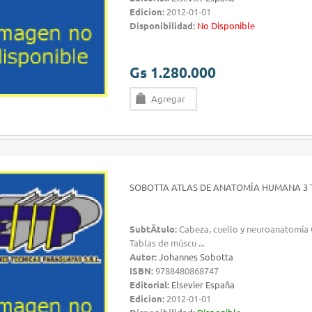
Edicion:
2012-01-01
Disponibilidad:
No Disponible
Gs 1.280.000
Agregar
SOBOTTA ATLAS DE ANATOMÍA HUMANA 3 
SubtÃ­tulo:
Cabeza, cuello y neuroanatomía
Tablas de múscu ...
Autor:
Johannes Sobotta
ISBN:
9788480868747
Editorial:
Elsevier España
Edicion:
2012-01-01