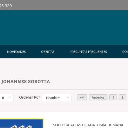
395-320
NOVEDADES
OFERTAS
PREGUNTAS FRECUENTES
CO
: JOHANNES SOBOTTA
Ordenar Por
««
Anterior
1
2
8
Nombre
SOBOTTA ATLAS DE ANATOMÍA HUMANA