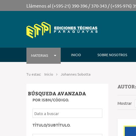
Llámenos al (+595-21) 390-396 / 370-343 / (+595-976) 
INICIO
SOBRE NOSOTROS
MATERIAS
Tu estas:
Inicio
Johannes Sobotta
AUTOR
BÚSQUEDA AVANZADA
POR ISBN/CÓDIGO
.
Mostrar
TÍTULO/SUBTÍTULO
.