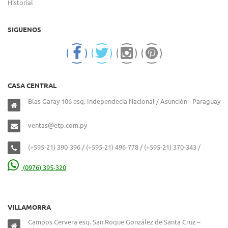
Historial
SIGUENOS
CASA CENTRAL
Blas Garay 106 esq. Independecia Nacional / Asunción - Paraguay
ventas@etp.com.py
(+595-21) 390-396 / (+595-21) 496-778 / (+595-21) 370-343 /
(0976) 395-320
VILLAMORRA
Campos Cervera esq. San Roque González de Santa Cruz –