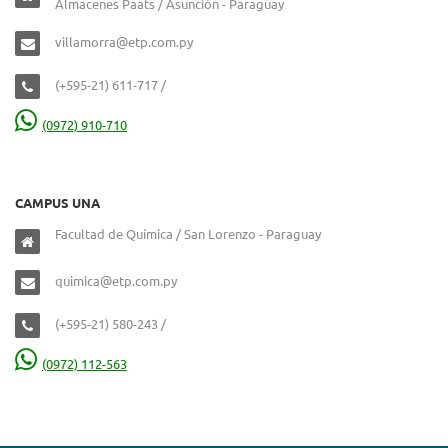
Almacenes Paats / Asunción - Paraguay
villamorra@etp.com.py
(+595-21) 611-717 /
(0972) 910-710
CAMPUS UNA
Facultad de Química / San Lorenzo - Paraguay
quimica@etp.com.py
(+595-21) 580-243 /
(0972) 112-563