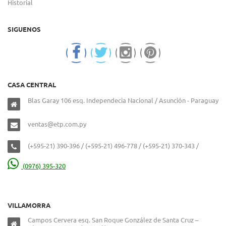
Historial
SIGUENOS
CASA CENTRAL
Blas Garay 106 esq. Independecia Nacional / Asunción - Paraguay
ventas@etp.com.py
(+595-21) 390-396 / (+595-21) 496-778 / (+595-21) 370-343 /
(0976) 395-320
VILLAMORRA
Campos Cervera esq. San Roque González de Santa Cruz –