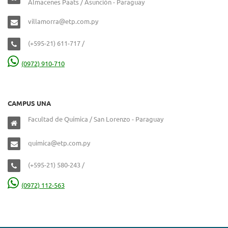
Almacenes Paats / Asunción - Paraguay
villamorra@etp.com.py
(+595-21) 611-717 /
(0972) 910-710
CAMPUS UNA
Facultad de Química / San Lorenzo - Paraguay
quimica@etp.com.py
(+595-21) 580-243 /
(0972) 112-563