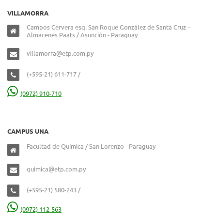
VILLAMORRA
Campos Cervera esq. San Roque González de Santa Cruz –
Almacenes Paats / Asunción - Paraguay
villamorra@etp.com.py
(+595-21) 611-717 /
(0972) 910-710
CAMPUS UNA
Facultad de Química / San Lorenzo - Paraguay
quimica@etp.com.py
(+595-21) 580-243 /
(0972) 112-563