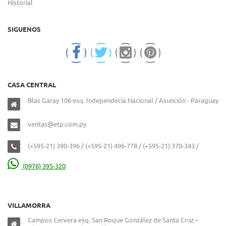
Historial
SIGUENOS
CASA CENTRAL
Blas Garay 106 esq. Independecia Nacional / Asunción - Paraguay
ventas@etp.com.py
(+595-21) 390-396 / (+595-21) 496-778 / (+595-21) 370-343 /
(0976) 395-320
VILLAMORRA
Campos Cervera esq. San Roque González de Santa Cruz –