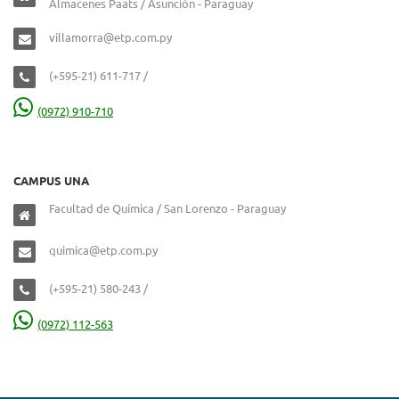
Almacenes Paats / Asunción - Paraguay
villamorra@etp.com.py
(+595-21) 611-717 /
(0972) 910-710
CAMPUS UNA
Facultad de Química / San Lorenzo - Paraguay
quimica@etp.com.py
(+595-21) 580-243 /
(0972) 112-563