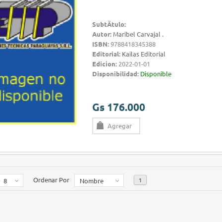
SubtÃ­tulo:
Autor:
Maribel Carvajal .
ISBN:
9788418345388
Editorial:
Kailas Editorial
Edicion:
2022-01-01
Disponibilidad:
Disponible
Gs 176.000
Agregar
Ordenar Por
1
8
Nombre