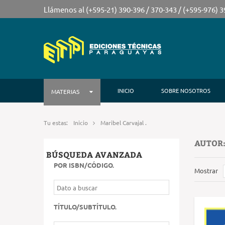
Llámenos al (+595-21) 390-396 / 370-343 / (+595-976) 
INICIO
SOBRE NOSOTROS
MATERIAS
Tu estas:
Inicio
Maribel Carvajal .
AUTOR:
BÚSQUEDA AVANZADA
POR ISBN/CÓDIGO
.
Mostrar
TÍTULO/SUBTÍTULO
.