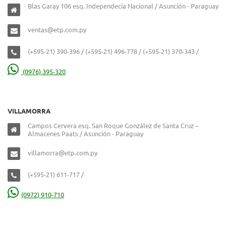
Blas Garay 106 esq. Independecia Nacional / Asunción - Paraguay
ventas@etp.com.py
(+595-21) 390-396 / (+595-21) 496-778 / (+595-21) 370-343 /
(0976) 395-320
VILLAMORRA
Campos Cervera esq. San Roque González de Santa Cruz –
Almacenes Paats / Asunción - Paraguay
villamorra@etp.com.py
(+595-21) 611-717 /
(0972) 910-710