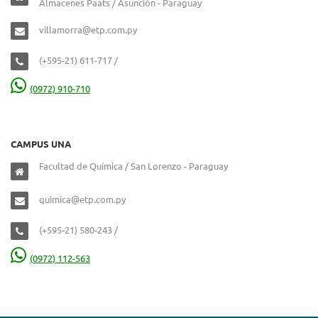
Almacenes Paats / Asunción - Paraguay
villamorra@etp.com.py
(+595-21) 611-717 /
(0972) 910-710
CAMPUS UNA
Facultad de Química / San Lorenzo - Paraguay
quimica@etp.com.py
(+595-21) 580-243 /
(0972) 112-563