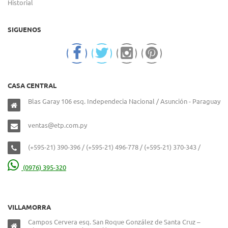
Historial
SIGUENOS
CASA CENTRAL
Blas Garay 106 esq. Independecia Nacional / Asunción - Paraguay
ventas@etp.com.py
(+595-21) 390-396 / (+595-21) 496-778 / (+595-21) 370-343 /
(0976) 395-320
VILLAMORRA
Campos Cervera esq. San Roque González de Santa Cruz –