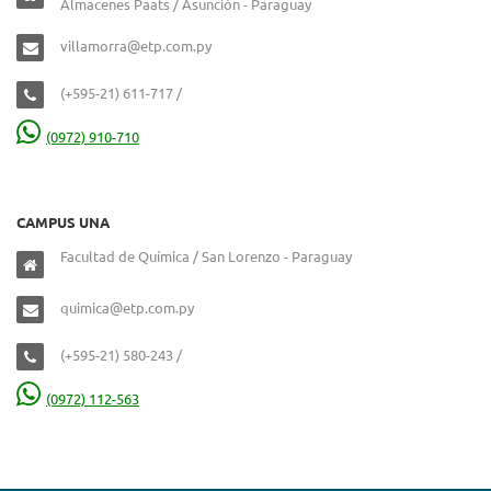
Almacenes Paats / Asunción - Paraguay
villamorra@etp.com.py
(+595-21) 611-717 /
(0972) 910-710
CAMPUS UNA
Facultad de Química / San Lorenzo - Paraguay
quimica@etp.com.py
(+595-21) 580-243 /
(0972) 112-563