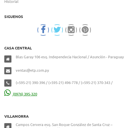
Historial
SIGUENOS
CASA CENTRAL
Blas Garay 106 esq. Independecia Nacional / Asunción - Paraguay
ventas@etp.com.py
(+595-21) 390-396 / (+595-21) 496-778 / (+595-21) 370-343 /
(0976) 395-320
VILLAMORRA
Campos Cervera esq. San Roque González de Santa Cruz –