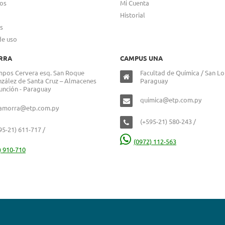
os
Mi Cuenta
Historial
s
de uso
RRA
CAMPUS UNA
pos Cervera esq. San Roque
Facultad de Química / San Lo
zález de Santa Cruz – Almacenes
Paraguay
unción - Paraguay
quimica@etp.com.py
lamorra@etp.com.py
(+595-21) 580-243 /
95-21) 611-717 /
(0972) 112-563
) 910-710