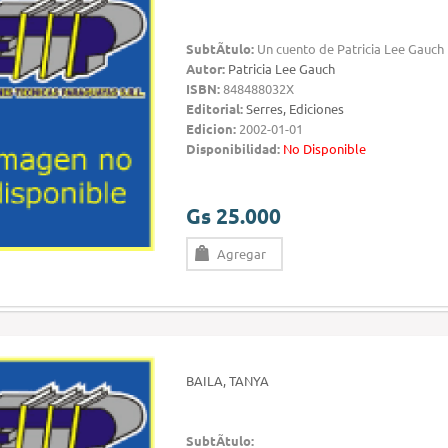
SubtÃ­tulo:
Un cuento de Patricia Lee Gauch
Autor:
Patricia Lee Gauch
ISBN:
848488032X
Editorial:
Serres, Ediciones
Edicion:
2002-01-01
Disponibilidad:
No Disponible
Gs 25.000
Agregar
BAILA, TANYA
SubtÃ­tulo: