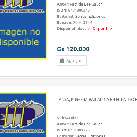
Autor:
Patricia Lee Gauch
ISBN:
8484880346
Editorial:
Serres, Ediciones
Edicion:
2005-01-01
Disponibilidad:
No Disponible
Gs 120.000
Agregar
TANYA, PRIMERA BAILARINA EN EL PATITO 
SubtÃ­tulo:
Autor:
Patricia Lee Gauch
ISBN:
8484881326
Editorial:
Serres, Ediciones