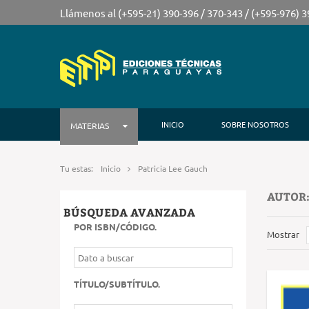
Llámenos al (+595-21) 390-396 / 370-343 / (+595-976) 
INICIO
SOBRE NOSOTROS
MATERIAS
Tu estas:
Inicio
Patricia Lee Gauch
AUTOR:
BÚSQUEDA AVANZADA
POR ISBN/CÓDIGO
.
Mostrar
TÍTULO/SUBTÍTULO
.