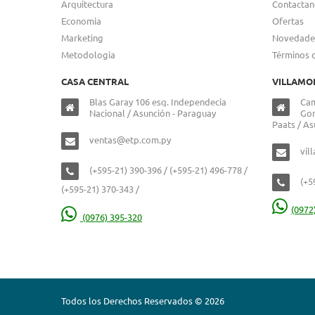
Arquitectura
Contactan
Economia
Ofertas
Marketing
Novedade
Metodologia
Términos 
CASA CENTRAL
VILLAMO
Blas Garay 106 esq. Independecia
Cam
Nacional / Asunción - Paraguay
Gon
Paats / As
ventas@etp.com.py
vil
(+595-21) 390-396 / (+595-21) 496-778 /
(+5
(+595-21) 370-343 /
(0972
(0976) 395-320
Todos los Derechos Reservados © 2026