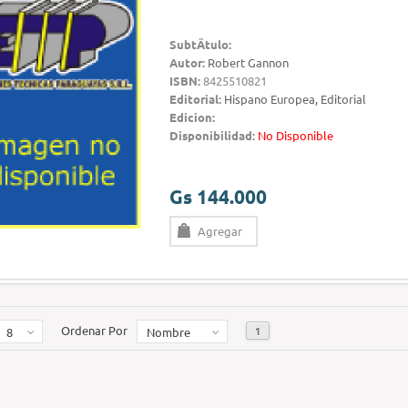
SubtÃ­tulo:
Autor:
Robert Gannon
ISBN:
8425510821
Editorial:
Hispano Europea, Editorial
Edicion:
Disponibilidad:
No Disponible
Gs 144.000
Agregar
Ordenar Por
1
8
Nombre