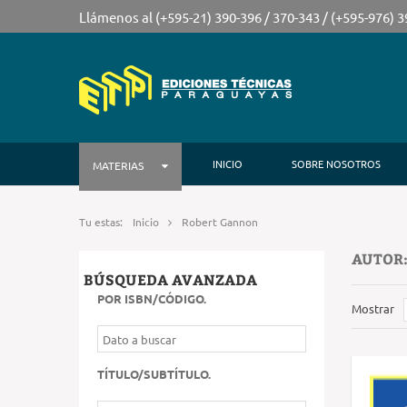
Llámenos al (+595-21) 390-396 / 370-343 / (+595-976) 
INICIO
SOBRE NOSOTROS
MATERIAS
Tu estas:
Inicio
Robert Gannon
AUTOR
BÚSQUEDA AVANZADA
POR ISBN/CÓDIGO
.
Mostrar
TÍTULO/SUBTÍTULO
.