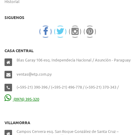
Historial
SIGUENOS
CASA CENTRAL
Blas Garay 106 esq. Independecia Nacional / Asunción - Paraguay
ventas@etp.com.py
(+595-21) 390-396 / (+595-21) 496-778 / (+595-21) 370-343 /
(0976) 395-320
VILLAMORRA
Campos Cervera esq. San Roque González de Santa Cruz –