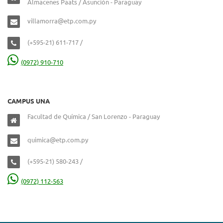
Almacenes Paats / Asunción - Paraguay
villamorra@etp.com.py
(+595-21) 611-717 /
(0972) 910-710
CAMPUS UNA
Facultad de Química / San Lorenzo - Paraguay
quimica@etp.com.py
(+595-21) 580-243 /
(0972) 112-563