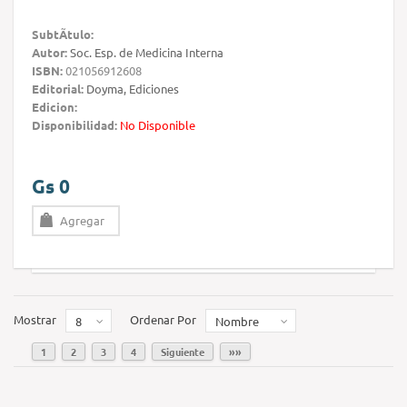
SubtÃ­tulo:
Autor:
Soc. Esp. de Medicina Interna
ISBN:
021056912608
Editorial:
Doyma, Ediciones
Edicion:
Disponibilidad:
No Disponible
Gs 0
Agregar
Mostrar
Ordenar Por
8
Nombre
1
2
3
4
Siguiente
»»