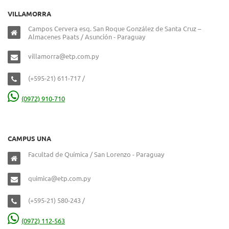
VILLAMORRA
Campos Cervera esq. San Roque González de Santa Cruz –
Almacenes Paats / Asunción - Paraguay
villamorra@etp.com.py
(+595-21) 611-717 /
(0972) 910-710
CAMPUS UNA
Facultad de Química / San Lorenzo - Paraguay
quimica@etp.com.py
(+595-21) 580-243 /
(0972) 112-563