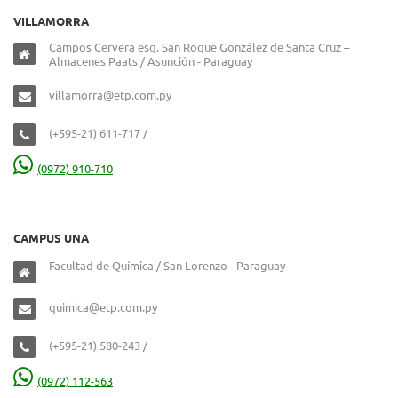
VILLAMORRA
Campos Cervera esq. San Roque González de Santa Cruz –
Almacenes Paats / Asunción - Paraguay
villamorra@etp.com.py
(+595-21) 611-717 /
(0972) 910-710
CAMPUS UNA
Facultad de Química / San Lorenzo - Paraguay
quimica@etp.com.py
(+595-21) 580-243 /
(0972) 112-563