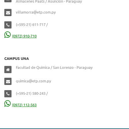
Almacenes Paats / Asunción - Paraguay
villamorra@etp.com.py
(+595-21) 611-717 /
(0972) 910-710
CAMPUS UNA
Facultad de Química / San Lorenzo - Paraguay
quimica@etp.com.py
(+595-21) 580-243 /
(0972) 112-563