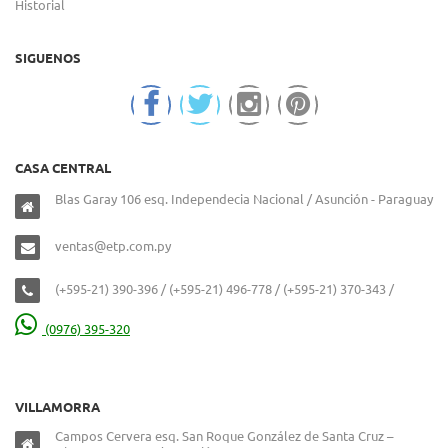
Historial
SIGUENOS
CASA CENTRAL
Blas Garay 106 esq. Independecia Nacional / Asunción - Paraguay
ventas@etp.com.py
(+595-21) 390-396 / (+595-21) 496-778 / (+595-21) 370-343 /
(0976) 395-320
VILLAMORRA
Campos Cervera esq. San Roque González de Santa Cruz –