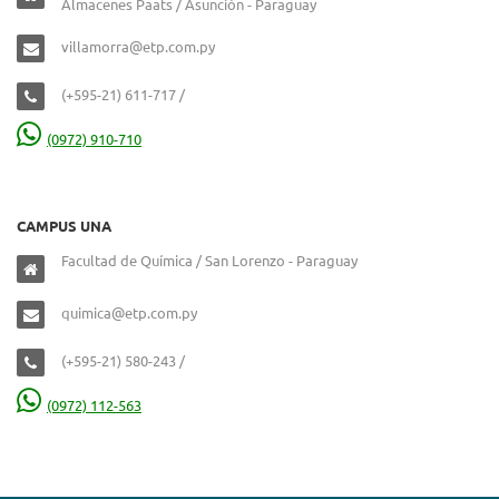
Almacenes Paats / Asunción - Paraguay
villamorra@etp.com.py
(+595-21) 611-717 /
(0972) 910-710
CAMPUS UNA
Facultad de Química / San Lorenzo - Paraguay
quimica@etp.com.py
(+595-21) 580-243 /
(0972) 112-563