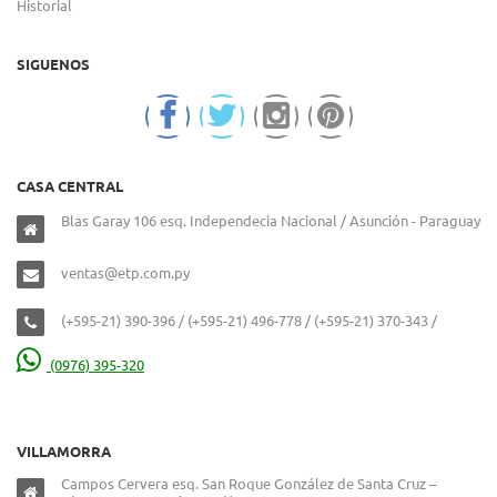
Historial
SIGUENOS
CASA CENTRAL
Blas Garay 106 esq. Independecia Nacional / Asunción - Paraguay
ventas@etp.com.py
(+595-21) 390-396 / (+595-21) 496-778 / (+595-21) 370-343 /
(0976) 395-320
VILLAMORRA
Campos Cervera esq. San Roque González de Santa Cruz –