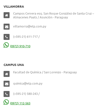
VILLAMORRA
Campos Cervera esq. San Roque González de Santa Cruz –
Almacenes Paats / Asunción - Paraguay
villamorra@etp.com.py
(+595-21) 611-717 /
(0972) 910-710
CAMPUS UNA
Facultad de Química / San Lorenzo - Paraguay
quimica@etp.com.py
(+595-21) 580-243 /
(0972) 112-563