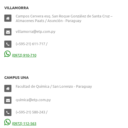
VILLAMORRA
Campos Cervera esq. San Roque González de Santa Cruz –
Almacenes Paats / Asunción - Paraguay
villamorra@etp.com.py
(+595-21) 611-717 /
(0972) 910-710
CAMPUS UNA
Facultad de Química / San Lorenzo - Paraguay
quimica@etp.com.py
(+595-21) 580-243 /
(0972) 112-563