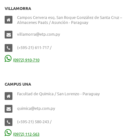
VILLAMORRA
Campos Cervera esq. San Roque González de Santa Cruz –
Almacenes Paats / Asunción - Paraguay
villamorra@etp.com.py
(+595-21) 611-717 /
(0972) 910-710
CAMPUS UNA
Facultad de Química / San Lorenzo - Paraguay
quimica@etp.com.py
(+595-21) 580-243 /
(0972) 112-563