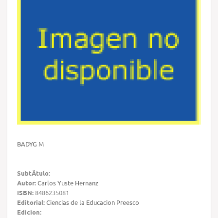
BADYG M
SubtÃ­tulo:
Autor:
Carlos Yuste Hernanz
ISBN:
8486235081
Editorial:
Ciencias de la Educacion Preesco
Edicion: