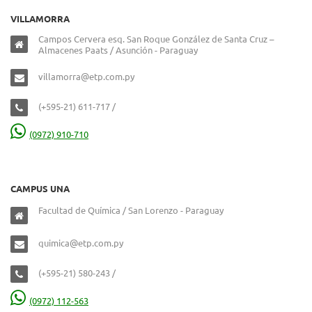
VILLAMORRA
Campos Cervera esq. San Roque González de Santa Cruz –
Almacenes Paats / Asunción - Paraguay
villamorra@etp.com.py
(+595-21) 611-717 /
(0972) 910-710
CAMPUS UNA
Facultad de Química / San Lorenzo - Paraguay
quimica@etp.com.py
(+595-21) 580-243 /
(0972) 112-563