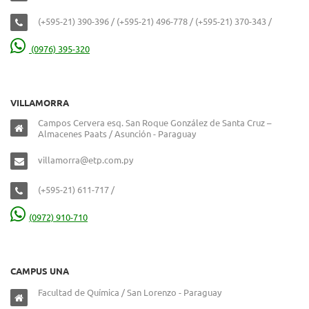
(+595-21) 390-396 / (+595-21) 496-778 / (+595-21) 370-343 /
(0976) 395-320
VILLAMORRA
Campos Cervera esq. San Roque González de Santa Cruz –
Almacenes Paats / Asunción - Paraguay
villamorra@etp.com.py
(+595-21) 611-717 /
(0972) 910-710
CAMPUS UNA
Facultad de Química / San Lorenzo - Paraguay