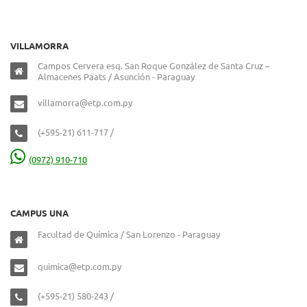
VILLAMORRA
Campos Cervera esq. San Roque González de Santa Cruz –
Almacenes Paats / Asunción - Paraguay
villamorra@etp.com.py
(+595-21) 611-717 /
(0972) 910-710
CAMPUS UNA
Facultad de Química / San Lorenzo - Paraguay
quimica@etp.com.py
(+595-21) 580-243 /