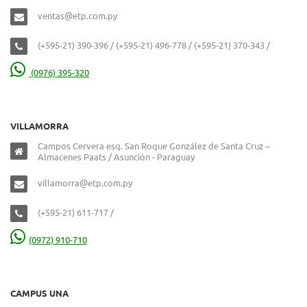
ventas@etp.com.py
(+595-21) 390-396 / (+595-21) 496-778 / (+595-21) 370-343 /
(0976) 395-320
VILLAMORRA
Campos Cervera esq. San Roque González de Santa Cruz –
Almacenes Paats / Asunción - Paraguay
villamorra@etp.com.py
(+595-21) 611-717 /
(0972) 910-710
CAMPUS UNA