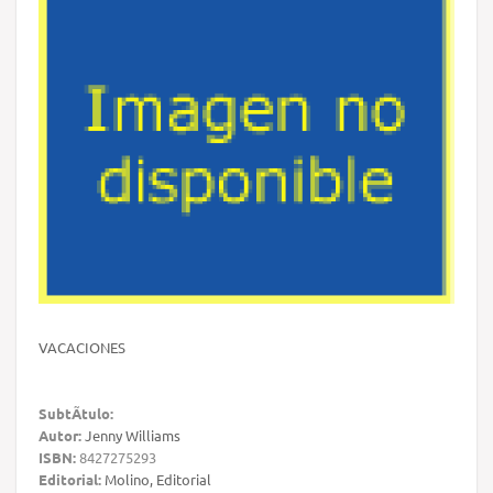
VACACIONES
SubtÃ­tulo:
Autor:
Jenny Williams
ISBN:
8427275293
Editorial:
Molino, Editorial