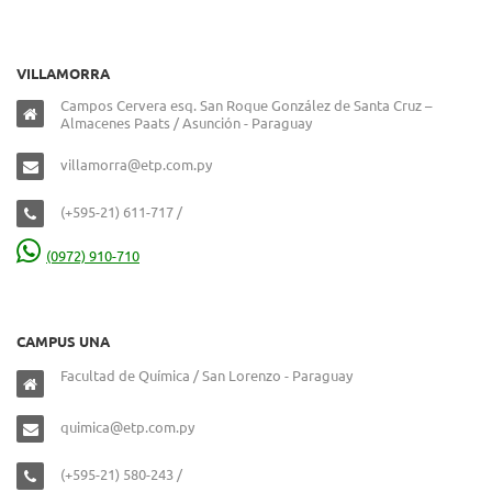
VILLAMORRA
Campos Cervera esq. San Roque González de Santa Cruz –
Almacenes Paats / Asunción - Paraguay
villamorra@etp.com.py
(+595-21) 611-717 /
(0972) 910-710
CAMPUS UNA
Facultad de Química / San Lorenzo - Paraguay
quimica@etp.com.py
(+595-21) 580-243 /