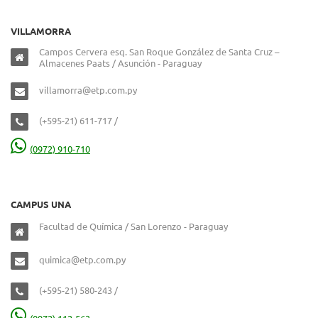
VILLAMORRA
Campos Cervera esq. San Roque González de Santa Cruz –
Almacenes Paats / Asunción - Paraguay
villamorra@etp.com.py
(+595-21) 611-717 /
(0972) 910-710
CAMPUS UNA
Facultad de Química / San Lorenzo - Paraguay
quimica@etp.com.py
(+595-21) 580-243 /