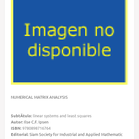
NUMERICAL MATRIX ANALYSIS
SubtÃ­tulo:
linear systems and least squares
Autor:
Ilse C.F. Ipsen
ISBN:
9780898716764
Editorial:
Siam Society for Industrial and Applied Mathematic