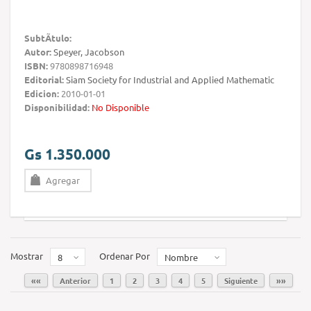
SubtÃ­tulo:
Autor:
Speyer, Jacobson
ISBN:
9780898716948
Editorial:
Siam Society for Industrial and Applied Mathematic
Edicion:
2010-01-01
Disponibilidad:
No Disponible
Gs 1.350.000
Agregar
Mostrar
Ordenar Por
8
Nombre
««
Anterior
1
2
3
4
5
Siguiente
»»